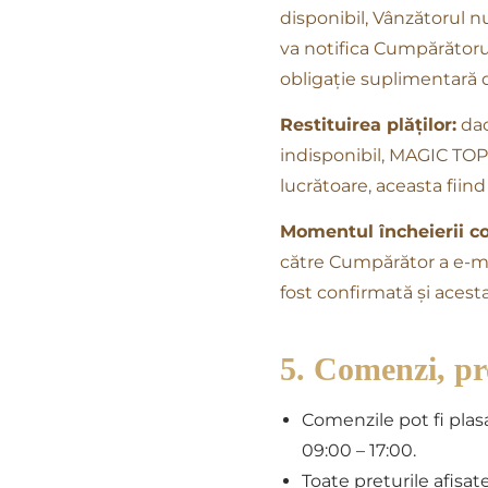
disponibil, Vânzătorul nu
va notifica Cumpărătorul 
obligație suplimentară
Restituirea plăților:
dac
indisponibil, MAGIC TOP 
lucrătoare, aceasta fiind
Momentul încheierii co
către Cumpărător a e-ma
fost confirmată și acesta
5. Comenzi, pre
Comenzile pot fi plas
09:00 – 17:00.
Toate prețurile afișat