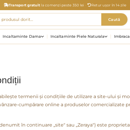
Transport gratuit
la comenzi peste 350 lei
·
Retur ușor în 14 zile
Caută
Incaltaminte Dama
Incaltaminte Piele Naturala
Imbrac
ndiții
lește termenii și condițiile de utilizare a site-ului și mo
vânzare-cumpărare online a produselor comercializate p
denumit în continuare „site" sau „Zeraya") este proprieta