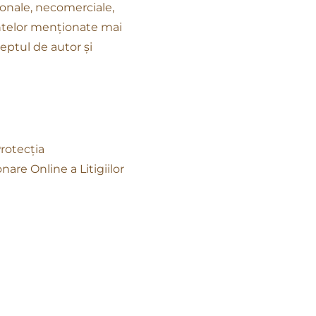
rsonale, necomerciale,
mentelor menționate mai
eptul de autor și
Protecția
are Online a Litigiilor