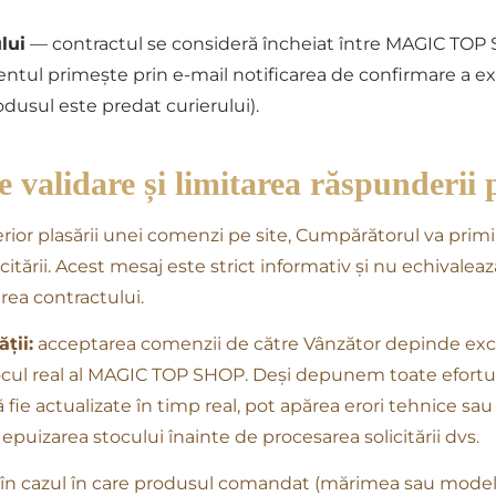
lui
— contractul se consideră încheiat între MAGIC TOP S
ntul primește prin e-mail notificarea de confirmare a exp
usul este predat curierului).
 validare și limitarea răspunderii 
erior plasării unei comenzi pe site, Cumpărătorul va pri
icitării. Acest mesaj este strict informativ și nu echivale
rea contractului.
ții:
acceptarea comenzii de către Vânzător depinde excl
stocul real al MAGIC TOP SHOP. Deși depunem toate efortu
ă fie actualizate în timp real, pot apărea erori tehnice s
epuizarea stocului înainte de procesarea solicitării dvs.
în cazul în care produsul comandat (mărimea sau modelu