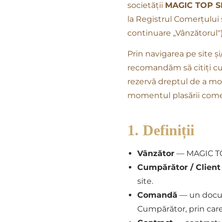
societății
MAGIC TOP SH
la Registrul Comerțului
continuare „Vânzătorul")
Prin navigarea pe site ș
recomandăm să citiți cu 
rezervă dreptul de a modi
momentul plasării come
1. Definiții
Vânzător
— MAGIC TO
Cumpărător / Client
site.
Comandă
— un docum
Cumpărător, prin care