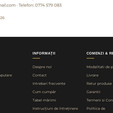
ail.com · Telefon: 0774 579 083
026
INFORMAȚII
COMENZI & R
Despre noi
Modalitati de p
opulare
Contact
Livrare
Intrebari frecvente
Retur produse
Cum cumpăr
Garantii
Tabel mărimi
Termeni si Cond
Instrucțiuni de întreținere
Politica de