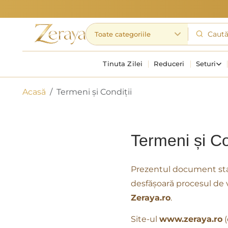
Tinuta Zilei
Reduceri
Seturi
Acasă
Termeni și Condiții
Termeni și Co
Prezentul document stabi
desfășoară procesul de 
Zeraya.ro
.
Site-ul
www.zeraya.ro
(