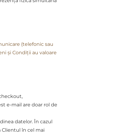
prezența fizică simultană
unicare (telefonic sau
ni și Condiții au valoare
 checkout,
st e-mail are doar rol de
dinea datelor. În cazul
Clientul în cel mai