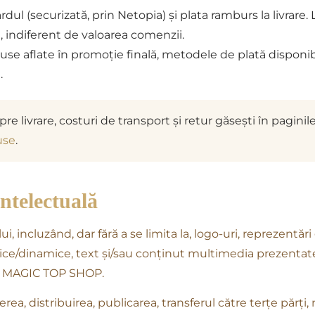
ul (securizată, prin Netopia) și plata ramburs la livrare.
, indiferent de valoarea comenzii.
e aflate în promoție finală, metodele de plată disponibil
.
e livrare, costuri de transport și retur găsești în paginil
use
.
intelectuală
i, incluzând, dar fără a se limita la, logo-uri, reprezentări
tice/dinamice, text și/sau conținut multimedia prezentate
 a MAGIC TOP SHOP.
ierea, distribuirea, publicarea, transferul către terțe părți