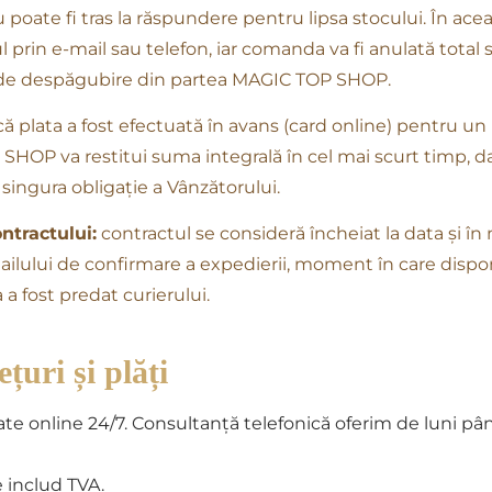
 poate fi tras la răspundere pentru lipsa stocului. În acea
prin e-mail sau telefon, iar comanda va fi anulată total sa
 de despăgubire din partea MAGIC TOP SHOP.
ă plata a fost efectuată în avans (card online) pentru u
SHOP va restitui suma integrală în cel mai scurt timp, da
 singura obligație a Vânzătorului.
ntractului:
contractul se consideră încheiat la data și î
ilului de confirmare a expedierii, moment în care dispon
 a fost predat curierului.
țuri și plăți
ate online 24/7. Consultanță telefonică oferim de luni pâ
e includ TVA.