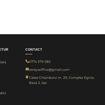
ETUR
CONTACT
0774 579 083
lata
zerayaoffice@gmail.com
Calea Chișinăului nr. 29, Complex Egros,
Baza 3, Iași
itii