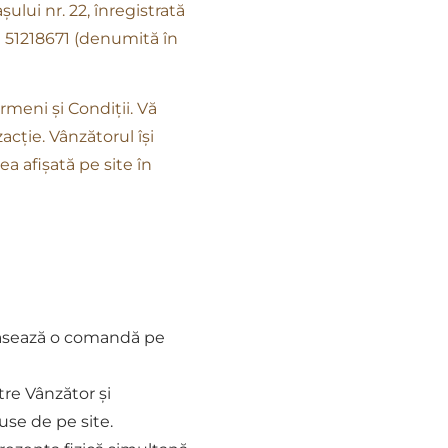
așului nr. 22, înregistrată
 51218671 (denumită în
rmeni și Condiții. Vă
cție. Vânzătorul își
ea afișată pe site în
plasează o comandă pe
re Vânzător și
use de pe site.