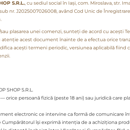
OP S.R.L.
, cu sediul social în Iași, com. Miroslava, str. Im
 sub nr. J2025007026008, având Cod Unic de Înregistrare
.
i/sau plasarea unei comenzi, sunteți de acord cu acești Te
atenție acest document înainte de a efectua orice tranza
fica acești termeni periodic, versiunea aplicabilă fiind c
nzii.
P SHOP S.R.L.
— orice persoană fizică (peste 18 ani) sau juridică care 
ent electronic ce intervine ca formă de comunicare înt
 Cumpărătorul își exprimă intenția de a achiziționa prod