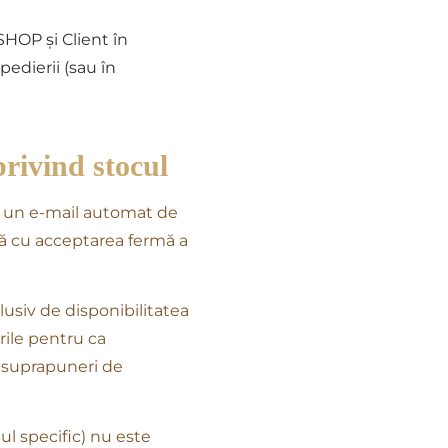
HOP și Client în
edierii (sau în
privind stocul
mi un e-mail automat de
ază cu acceptarea fermă a
usiv de disponibilitatea
rile pentru ca
au suprapuneri de
l specific) nu este