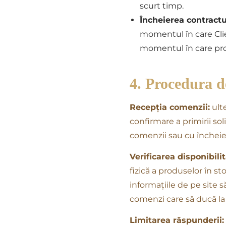
scurt timp.
Încheierea contractu
momentul în care Clie
momentul în care prod
4. Procedura de
Recepția comenzii:
ult
confirmare a primirii sol
comenzii sau cu încheie
Verificarea disponibilită
fizică a produselor în 
informațiile de pe site s
comenzi care să ducă la 
Limitarea răspunderii: