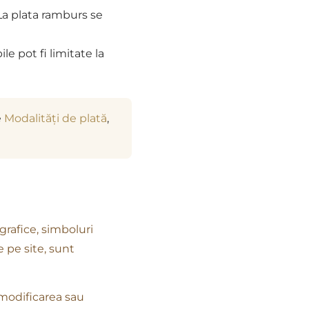
 La plata ramburs se
e pot fi limitate la
e
Modalități de plată
,
 grafice, simboluri
 pe site, sunt
, modificarea sau