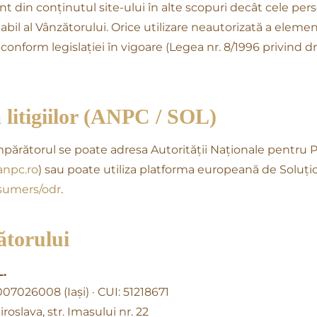
ent din conținutul site-ului în alte scopuri decât cele pe
ealabil al Vânzătorului. Orice utilizare neautorizată a ele
onform legislației în vigoare (Legea nr. 8/1996 privind dr
a litigiilor (ANPC / SOL)
umpărătorul se poate adresa Autorității Naționale pentru 
anpc.ro
) sau poate utiliza platforma europeană de Soluțion
sumers/odr
.
ătorului
.
07026008 (Iași) · CUI: 51218671
iroslava, str. Imașului nr. 22