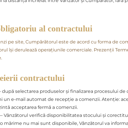
 la distanță încheiat între Vânzător și Cumpărător, fără 
bligatoriu al contractului
nzi pe site, Cumpărătorul este de acord cu forma de com
orul își derulează operațiunile comerciale. Prezenții Terme
.
eierii contractului
după selectarea produselor și finalizarea procesului de
i un e-mail automat de recepție a comenzii.
Atenție:
ace
zintă acceptarea fermă a comenzii.
 Vânzătorul verifică disponibilitatea stocului și corectitu
o mărime nu mai sunt disponibile, Vânzătorul va informa 