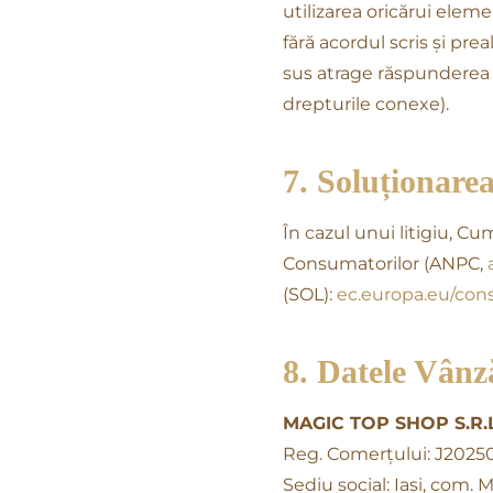
utilizarea oricărui elem
fără acordul scris și pr
sus atrage răspunderea c
drepturile conexe).
7. Soluționare
În cazul unui litigiu, C
Consumatorilor (ANPC,
(SOL):
ec.europa.eu/con
8. Datele Vânz
MAGIC TOP SHOP S.R.L
Reg. Comerțului: J20250
Sediu social: Iași, com. M