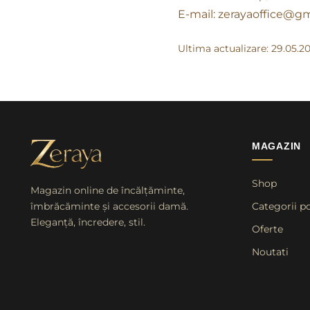
E-mail: zerayaoffice@gm
Ultima actualizare: 29.05.2
MAGAZIN
Shop
Magazin online de încălțăminte,
îmbrăcăminte și accesorii damă.
Categorii p
Eleganță, încredere, stil.
Oferte
Noutati