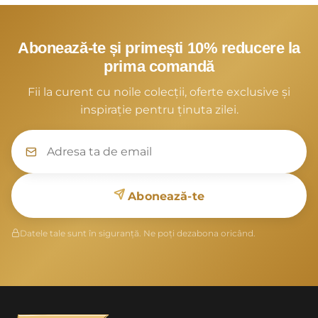
Abonează-te și primești 10% reducere la
prima comandă
Fii la curent cu noile colecții, oferte exclusive și
inspirație pentru ținuta zilei.
Abonează-te
Datele tale sunt în siguranță. Ne poți dezabona oricând.