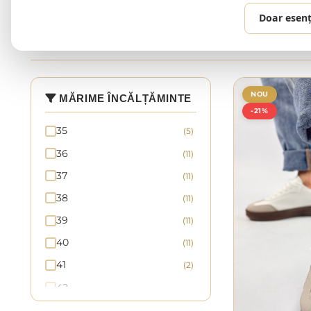
Doar esenț
2 produse
NOU
MĂRIME ÎNCĂLȚĂMINTE
-21%
35
(5)
36
(11)
37
(11)
38
(11)
39
(11)
40
(11)
41
(2)
42
43