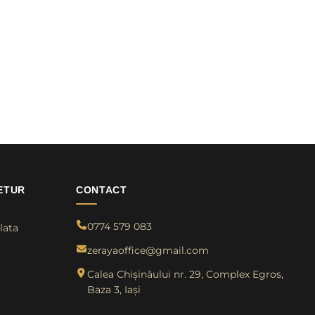
ETUR
CONTACT
0774 579 083
lata
zerayaoffice@gmail.com
Calea Chișinăului nr. 29, Complex Egros,
Baza 3, Iași