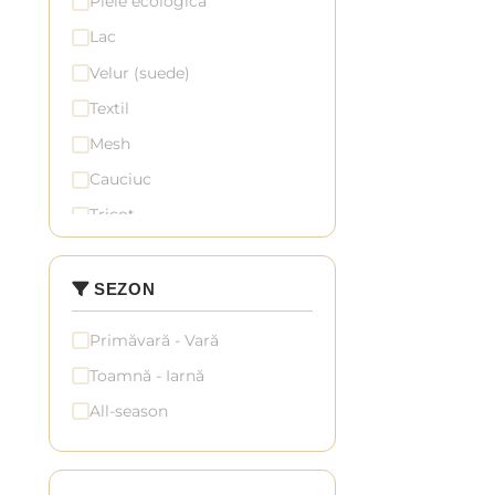
Piele ecologică
Mov
Lac
Auriu
Velur (suede)
Argintiu
(2)
Textil
Multicolor
Mesh
Cauciuc
Tricot
Denim
Sintetic
SEZON
Primăvară - Vară
Toamnă - Iarnă
All-season