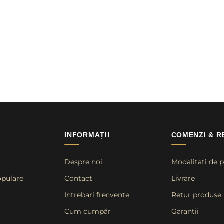
INFORMAȚII
COMENZI & R
Despre noi
Modalitati de p
opulare
Contact
Livrare
Intrebari frecvente
Retur produse
Cum cumpăr
Garantii