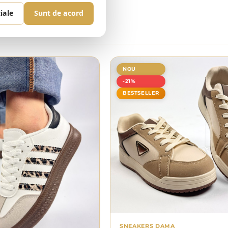
iale
Sunt de acord
NOU
-21%
BESTSELLER
SNEAKERS DAMA