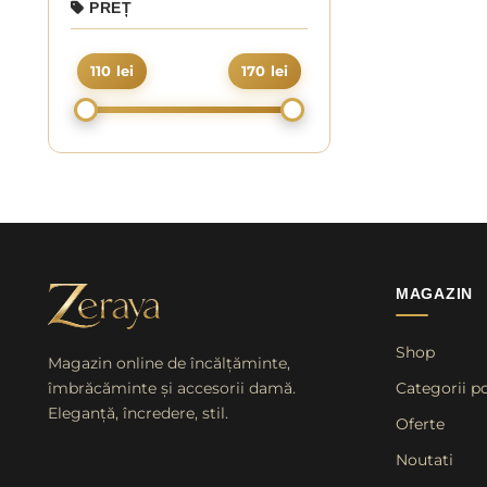
PREȚ
110 lei
170 lei
MAGAZIN
Shop
Magazin online de încălțăminte,
îmbrăcăminte și accesorii damă.
Categorii p
Eleganță, încredere, stil.
Oferte
Noutati