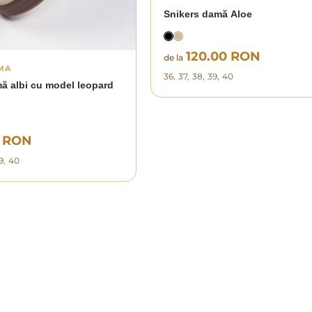
Snikers damă Aloe
120.00 RON
de la
MA
36, 37, 38, 39, 40
ă albi cu model leopard
0 RON
39, 40