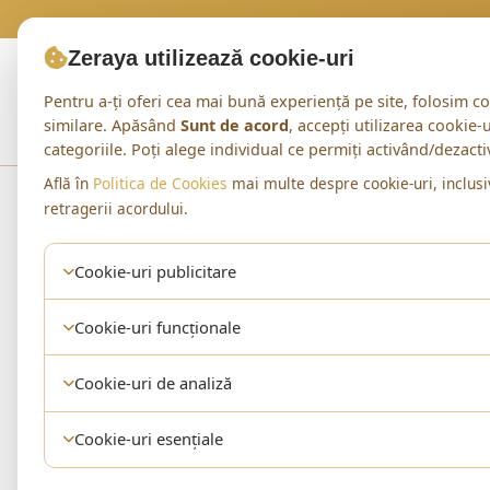
Zeraya utilizează cookie-uri
Pentru a-ți oferi cea mai bună experiență pe site, folosim co
similare. Apăsând
Sunt de acord
, accepți utilizarea cookie-
Tinuta Zilei
Reduceri
Seturi
categoriile. Poți alege individual ce permiți activând/dezact
Află în
Politica de Cookies
mai multe despre cookie-uri, inclusi
Acasă
Shop
Pantofi Sport Dama
retragerii acordului.
Cookie-uri publicitare
CATEGORIE
Cookie-uri funcționale
Pantofi Spor
Cookie-uri de analiză
2 produse
Cookie-uri esențiale