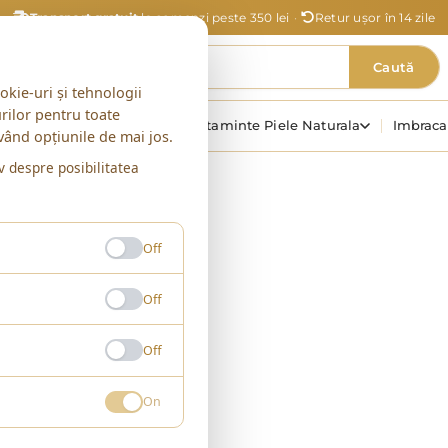
Transport gratuit
la comenzi peste 350 lei
·
Retur ușor în 14 zile
Caută
okie-uri și tehnologii
urilor pentru toate
Incaltaminte Dama
Incaltaminte Piele Naturala
Imbrac
ivând opțiunile de mai jos.
v despre posibilitatea
Off
Off
t Dama
Off
On