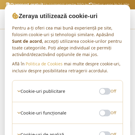
Transport gratuit
la comenzi peste 350 lei
Retur ușor în 14 zile
Zeraya utilizează cookie-uri
Pentru a-ți oferi cea mai bună experiență pe site,
folosim cookie-uri și tehnologii similare. Apăsând
Acasă
Shop
Genti de Mana
Sunt de acord
, accepți utilizarea cookie-urilor pentru
toate categoriile. Poți alege individual ce permiți
activând/dezactivând opțiunile de mai jos.
Află în
Politica de Cookies
mai multe despre cookie-uri,
CATEGORIE
inclusiv despre posibilitatea retragerii acordului.
Genti de Mana
0 produse
Cookie-uri publicitare
Off
Cookie-uri funcționale
Off
0 produse
Filtre
Sortare implicită
Cookie-uri de analiză
Off