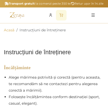
Transport gratuit
la comenzi peste 350 lei
Retur ușor în 14 zile
Acasă
Instrucțiuni de întreținere
Instrucțiuni de întreținere
Încălțăminte
Alege mărimea potrivită și corectă (pentru aceasta,
te recomandăm să ne contactezi pentru alegerea
corectă a mărimii).
Folosește încălțămintea conform destinației (sport,
casual, elegant).