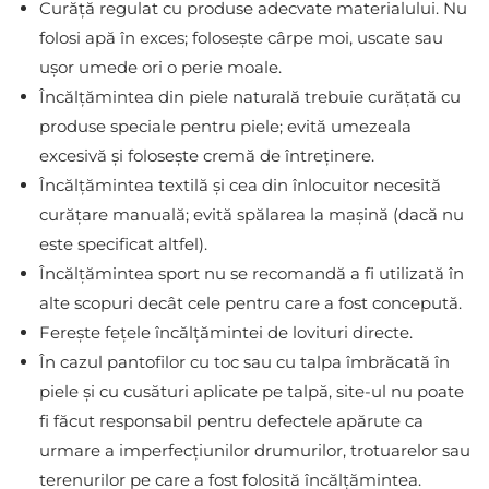
Curăță regulat cu produse adecvate materialului. Nu
folosi apă în exces; folosește cârpe moi, uscate sau
ușor umede ori o perie moale.
Încălțămintea din piele naturală trebuie curățată cu
produse speciale pentru piele; evită umezeala
excesivă și folosește cremă de întreținere.
Încălțămintea textilă și cea din înlocuitor necesită
curățare manuală; evită spălarea la mașină (dacă nu
este specificat altfel).
Încălțămintea sport nu se recomandă a fi utilizată în
alte scopuri decât cele pentru care a fost concepută.
Ferește fețele încălțămintei de lovituri directe.
În cazul pantofilor cu toc sau cu talpa îmbrăcată în
piele și cu cusături aplicate pe talpă, site-ul nu poate
fi făcut responsabil pentru defectele apărute ca
urmare a imperfecțiunilor drumurilor, trotuarelor sau
terenurilor pe care a fost folosită încălțămintea.