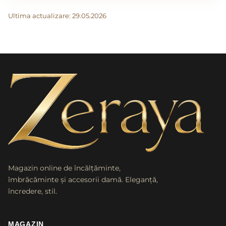
Ultima actualizare: 29.05.2026
Magazin online de încălțăminte,
îmbrăcăminte și accesorii damă. Eleganță,
încredere, stil.
MAGAZIN