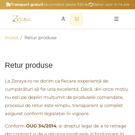
Transport gratuit
la comenzi peste 350 lei
Retur ușor în 14 zile
Acasă
Retur produse
Retur produse
La Zeraya.ro ne dorim ca fiecare experiență de
cumpărături să fie una excelentă. Dacă, din orice motiv,
nu ești pe deplin mulțumit de produsele comandate,
procesul de retur este simplu, transparent și complet
asigurat conform legislației în vigoare.
Conform
OUG 34/2014
, ai dreptul legal de a te retrage
din contract și de a returna produsele achiziționate în