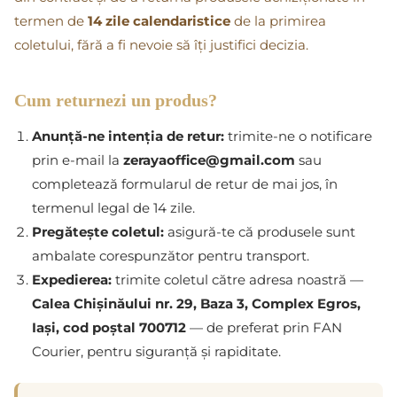
termen de
14 zile calendaristice
de la primirea
coletului, fără a fi nevoie să îți justifici decizia.
Cum returnezi un produs?
Anunță-ne intenția de retur:
trimite-ne o notificare
prin e-mail la
zerayaoffice@gmail.com
sau
completează formularul de retur de mai jos, în
termenul legal de 14 zile.
Pregătește coletul:
asigură-te că produsele sunt
ambalate corespunzător pentru transport.
Expedierea:
trimite coletul către adresa noastră —
Calea Chișinăului nr. 29, Baza 3, Complex Egros,
Iași, cod poștal 700712
— de preferat prin FAN
Courier, pentru siguranță și rapiditate.