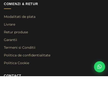
COMENZI & RETUR
Modalitati de plata
Livrare
Retur produse
Garantii
Termeni si Conditii
Politica de confidentialitate
Politica Cookie
CONTACT
0774 579 083
zerayaoffice@gmail.com
Calea Chișinăului nr. 29, Complex Egros, Baza 3, Iași