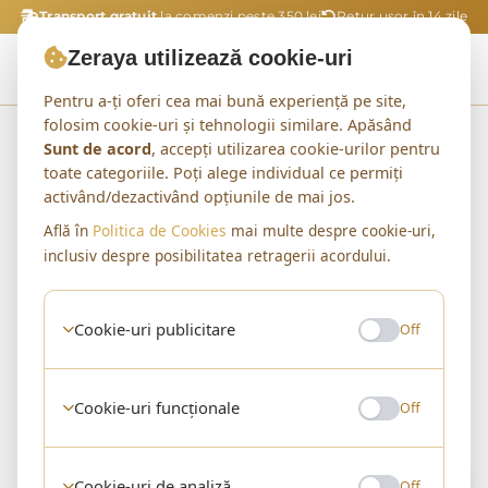
Transport gratuit
la comenzi peste 350 lei
Retur ușor în 14 zile
Zeraya utilizează cookie-uri
Pentru a-ți oferi cea mai bună experiență pe site,
folosim cookie-uri și tehnologii similare. Apăsând
Acasă
Shop
Pantofi Sport cu Platforma
Sunt de acord
, accepți utilizarea cookie-urilor pentru
toate categoriile. Poți alege individual ce permiți
activând/dezactivând opțiunile de mai jos.
Află în
Politica de Cookies
mai multe despre cookie-uri,
CATEGORIE
inclusiv despre posibilitatea retragerii acordului.
Pantofi Sport cu
Platforma
Cookie-uri publicitare
Off
0 produse
Cookie-uri funcționale
Off
0 produse
Filtre
Sortare implicită
Cookie-uri de analiză
Off