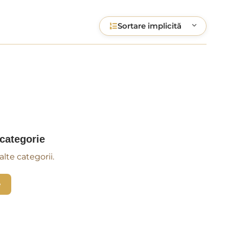
Sortare implicită
 categorie
lte categorii.
e