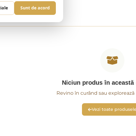
iale
Sunt de acord
Niciun produs în această
Revino în curând sau explorează a
Vezi toate produsel