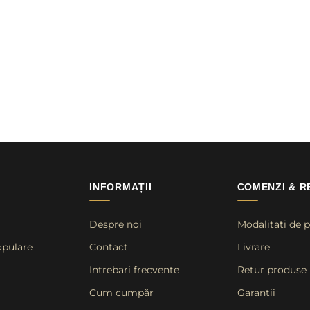
INFORMAȚII
COMENZI & R
Despre noi
Modalitati de p
opulare
Contact
Livrare
Intrebari frecvente
Retur produse
Cum cumpăr
Garantii