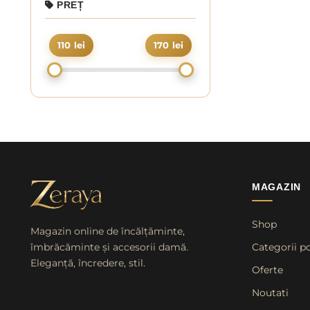
PREȚ
110 lei
170 lei
MAGAZIN
Shop
Magazin online de încălțăminte,
îmbrăcăminte și accesorii damă.
Categorii p
Eleganță, încredere, stil.
Oferte
Noutati