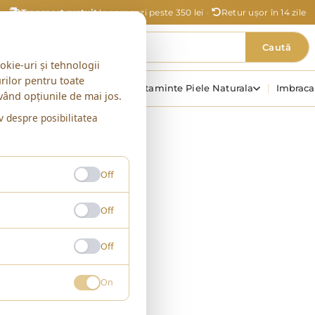
Transport gratuit
la comenzi peste 350 lei
·
Retur ușor în 14 zile
Caută
okie-uri și tehnologii
urilor pentru toate
Incaltaminte Dama
Incaltaminte Piele Naturala
Imbrac
ivând opțiunile de mai jos.
v despre posibilitatea
Off
Off
ati
Off
On