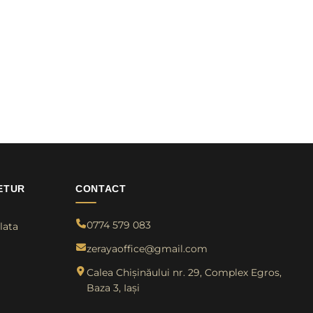
ETUR
CONTACT
0774 579 083
lata
zerayaoffice@gmail.com
Calea Chișinăului nr. 29, Complex Egros,
Baza 3, Iași