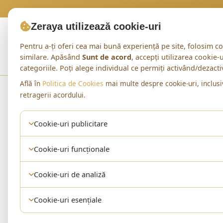
Zeraya utilizează cookie-uri
Pentru a-ți oferi cea mai bună experiență pe site, folosim co
similare. Apăsând
Sunt de acord
, accepți utilizarea cookie-
Tinuta Zilei
Reduceri
Seturi
categoriile. Poți alege individual ce permiți activând/dezact
Află în
Politica de Cookies
mai multe despre cookie-uri, inclusi
Acasă
Shop
Pantofi Decupati
retragerii acordului.
Cookie-uri publicitare
CATEGORIE
Cookie-uri funcționale
Pantofi Decup
Cookie-uri de analiză
0 produse
Cookie-uri esențiale