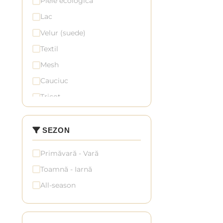
Piele ecologică
Mov
Lac
Auriu
Velur (suede)
Argintiu
(2)
Textil
Multicolor
Mesh
Cauciuc
Tricot
Denim
Sintetic
SEZON
Primăvară - Vară
Toamnă - Iarnă
All-season