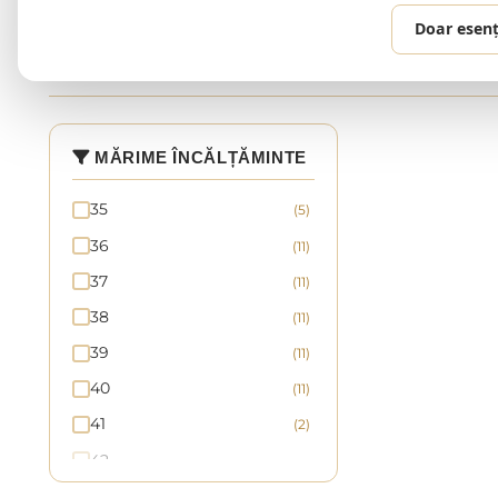
Doar esenț
0 produse
MĂRIME ÎNCĂLȚĂMINTE
35
(5)
36
(11)
37
(11)
38
(11)
39
(11)
40
(11)
41
(2)
42
43