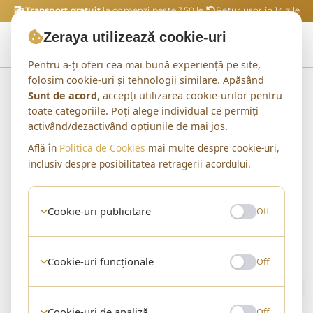
Transport gratuit
la comenzi peste 350 lei
Retur ușor în 14 zile
Zeraya utilizează cookie-uri
Pentru a-ți oferi cea mai bună experiență pe site,
folosim cookie-uri și tehnologii similare. Apăsând
Acasă
Shop
Pantofi cu Toc Gros
Sunt de acord
, accepți utilizarea cookie-urilor pentru
toate categoriile. Poți alege individual ce permiți
activând/dezactivând opțiunile de mai jos.
Află în
Politica de Cookies
mai multe despre cookie-uri,
CATEGORIE
inclusiv despre posibilitatea retragerii acordului.
Pantofi cu Toc Gros
0 produse
Cookie-uri publicitare
Off
Cookie-uri funcționale
Off
0 produse
Filtre
Sortare implicită
Cookie-uri de analiză
Off