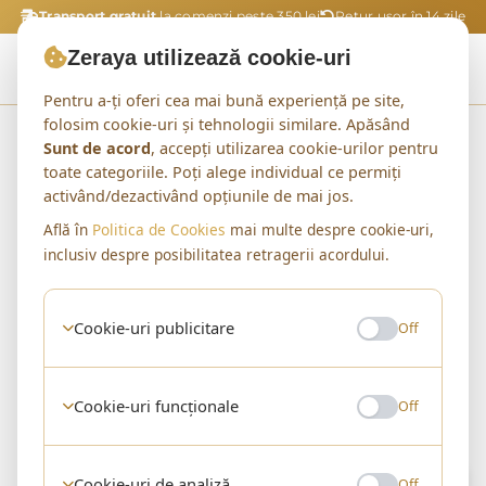
Transport gratuit
la comenzi peste 350 lei
Retur ușor în 14 zile
Zeraya utilizează cookie-uri
Pentru a-ți oferi cea mai bună experiență pe site,
folosim cookie-uri și tehnologii similare. Apăsând
Acasă
Shop
Pantofi Cazual Piele Naturala
Sunt de acord
, accepți utilizarea cookie-urilor pentru
toate categoriile. Poți alege individual ce permiți
activând/dezactivând opțiunile de mai jos.
Află în
Politica de Cookies
mai multe despre cookie-uri,
CATEGORIE
inclusiv despre posibilitatea retragerii acordului.
Pantofi Cazual Piele
Naturala
Cookie-uri publicitare
Off
0 produse
Cookie-uri funcționale
Off
0 produse
Filtre
Sortare implicită
Cookie-uri de analiză
Off