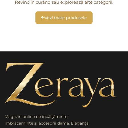
Revino în curând sau explorează alte categorii.
Vezi toate produsele
Magazin online de încălțăminte,
îmbrăcăminte și accesorii damă. Eleganță,