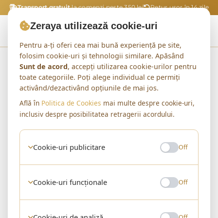
Transport gratuit
la comenzi peste 350 lei
Retur ușor în 14 zile
Zeraya utilizează cookie-uri
Pentru a-ți oferi cea mai bună experiență pe site,
folosim cookie-uri și tehnologii similare. Apăsând
Acasă
Shop
Incaltaminte Piele Naturala
Sunt de acord
, accepți utilizarea cookie-urilor pentru
toate categoriile. Poți alege individual ce permiți
activând/dezactivând opțiunile de mai jos.
Află în
Politica de Cookies
mai multe despre cookie-uri,
inclusiv despre posibilitatea retragerii acordului.
Cookie-uri publicitare
Off
Cookie-uri funcționale
Off
CATEGORIE
Incaltaminte Piele
Cookie-uri de analiză
Off